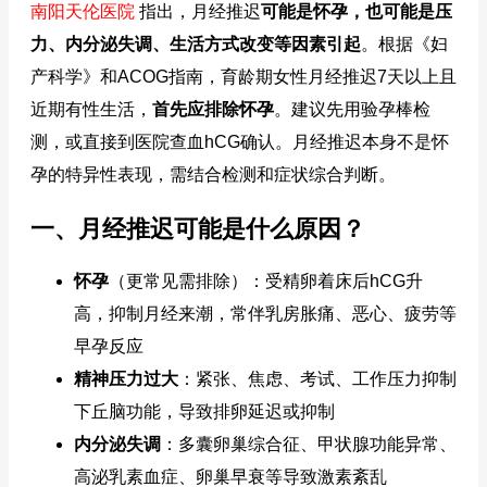
南阳天伦医院
指出，月经推迟
可能是怀孕，也可能是压
力、内分泌失调、生活方式改变等因素引起
。根据《妇
产科学》和ACOG指南，育龄期女性月经推迟7天以上且
近期有性生活，
首先应排除怀孕
。建议先用验孕棒检
测，或直接到医院查血hCG确认。月经推迟本身不是怀
孕的特异性表现，需结合检测和症状综合判断。
一、月经推迟可能是什么原因？
怀孕
（更常见需排除）：受精卵着床后hCG升
高，抑制月经来潮，常伴乳房胀痛、恶心、疲劳等
早孕反应
精神压力过大
：紧张、焦虑、考试、工作压力抑制
下丘脑功能，导致排卵延迟或抑制
内分泌失调
：多囊卵巢综合征、甲状腺功能异常、
高泌乳素血症、卵巢早衰等导致激素紊乱