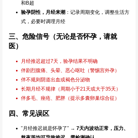
和B超
验孕阴性，月经来潮
：记录周期变化，调整生活方
式，必要时调理月经
三、危险信号（无论是否怀孕，请就
医）
月经推迟超过7天，验孕结果不明确
伴剧烈腹痛、头晕、恶心呕吐（警惕宫外孕）
伴不规则阴道出血或褐色分泌物
长期月经不规律（周期小于21天或大于35天）
伴多毛、痤疮、肥胖（提示多囊卵巢综合征）
四、常见误区
"月经推迟就是怀孕了" →
7天内波动正常，压力、
熬夜等均可导致推迟，需检测确认