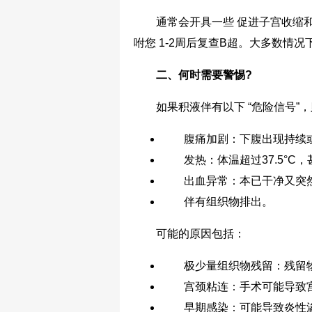
通常会开具一些 促进子宫收缩和积
咐您 1-2周后复查B超。大多数情
二、何时需要警惕?
如果积液伴有以下 “危险信号”，
腹痛加剧：下腹出现持续或
发热：体温超过37.5°C，
出血异常：本已干净又突然
伴有组织物排出。
可能的原因包括：
极少量组织物残留：残留物
宫颈粘连：手术可能导致宫颈
早期感染：可能导致炎性