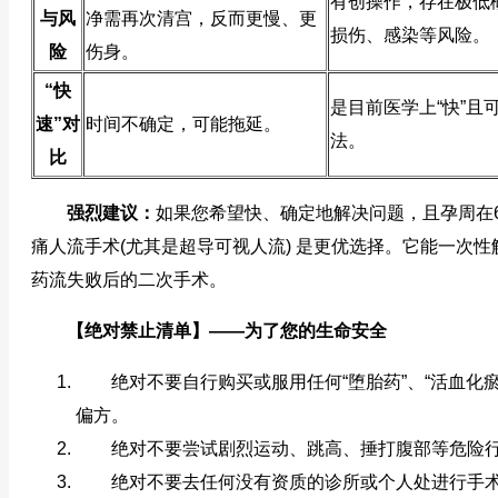
有创操作，存在极低
与风
净需再次清宫，反而更慢、更
损伤、感染等风险。
险
伤身。
“快
是目前医学上“快”且
速”对
时间不确定，可能拖延。
法。
比
强烈建议：
如果您希望快、确定地解决问题，且孕周在6
痛人流手术(尤其是超导可视人流) 是更优选择。它能一次性
药流失败后的二次手术。
【绝对禁止清单】——为了您的生命安全
绝对不要自行购买或服用任何“堕胎药”、“活血化瘀
偏方。
绝对不要尝试剧烈运动、跳高、捶打腹部等危险
绝对不要去任何没有资质的诊所或个人处进行手