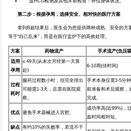
血HCG检测及其他术前检查：评估身体状况。
第二步：根据孕周，选择安全、相对快的医疗方案
拿到B超结果后，医生会为您提供两种成熟、安全的方案
等于“自己乱来”，而是在医疗监护下的高效处理。
方案
药物流产
手术流产(负压吸
适用
≤ 49天(从末次月经第一天算
6-10周(佳时间)
孕周
起)
服药过程数小时，但完全排出
手术本身仅需3-5分
过程
可能需1-3天，且需在医院观
前准备和术后观察，
耗时
察。
完成。
成功率高(近99%)，
优点
避免手术器械进入宫腔。
血时间相对短。
缺点
有约10%的失败率，若流不干