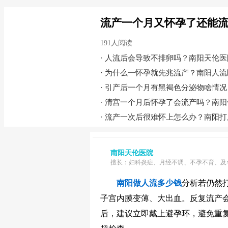
流产一个月又怀孕了还能
191人阅读
·
人流后会导致不排卵吗？南阳天伦医
·
为什么一怀孕就先兆流产？南阳人流
·
引产后一个月有黑褐色分泌物啥情况
·
清宫一个月后怀孕了会流产吗？南阳
·
流产一次后很难怀上怎么办？南阳打
南阳天伦医院
擅长：妇科炎症、月经不调、不孕不育、及
南阳做人流多少钱
分析若仍然
子宫内膜变薄、大出血。反复流产
后，建议立即戴上避孕环，避免重