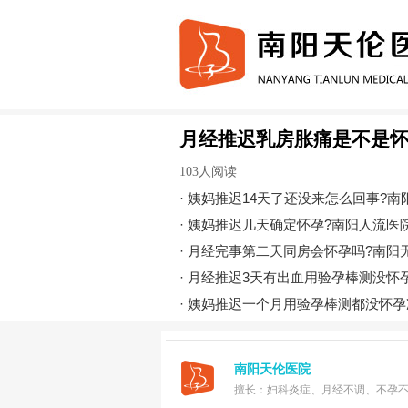
月经推迟乳房胀痛是不是怀
103人阅读
·
姨妈推迟14天了还没来怎么回事?南
·
姨妈推迟几天确定怀孕?南阳人流医
·
月经完事第二天同房会怀孕吗?南阳
·
月经推迟3天有出血用验孕棒测没怀
·
姨妈推迟一个月用验孕棒测都没怀孕
南阳天伦医院
擅长：妇科炎症、月经不调、不孕