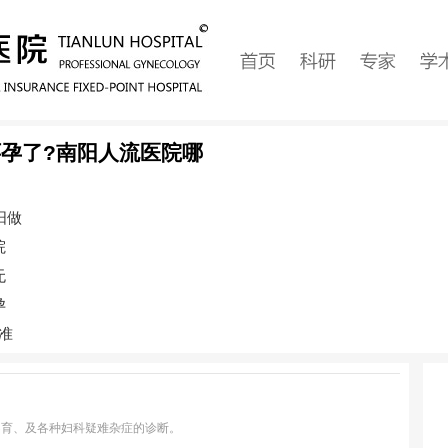
孕了?南阳人流医院哪
阳做
院
无
孕
准
不育、及各种妇科疑难杂症的诊断。