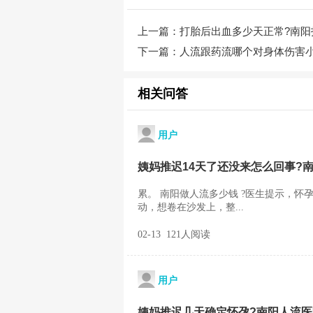
上一篇：
打胎后出血多少天正常?南阳
下一篇：
人流跟药流哪个对身体伤害小
相关问答
用户
姨妈推迟14天了还没来怎么回事?
累。 南阳做人流多少钱 ?医生提示，怀
动，想卷在沙发上，整...
02-13 121人阅读
用户
姨妈推迟几天确定怀孕?南阳人流