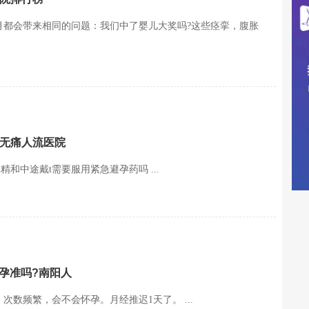
一个月都会带来相同的问题：我们中了婴儿大奖吗?这些痉挛，腹胀
阳无痛人流医院
精和中途戴t需要服用紧急避孕药吗 ...
孕准吗?南阳人
次数频繁，会不会怀孕。月经推迟1天了。 ...