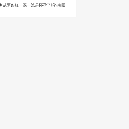
测试两条杠一深一浅是怀孕了吗?南阳