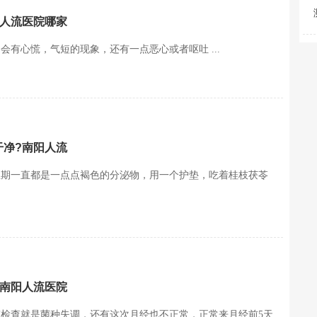
阳人流医院哪家
有心慌，气短的现象，还有一点恶心或者呕吐 ...
干净?南阳人流
星期一直都是一点点褐色的分泌物，用一个护垫，吃着桂枝茯苓
?南阳人流医院
检查就是菌种失调，还有这次月经也不正常，正常来月经前5天