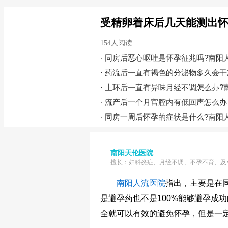
受精卵着床后几天能测出怀
154人阅读
·
同房后恶心呕吐是怀孕征兆吗?南阳
·
药流后一直有褐色的分泌物多久会干
·
上环后一直有异味月经不调怎么办?
·
流产后一个月宫腔内有低回声怎么办
·
同房一周后怀孕的症状是什么?南阳
南阳天伦医院
擅长：妇科炎症、月经不调、不孕不育、及
南阳人流医院
指出，主要是在
是避孕药也不是100%能够避孕成
全就可以有效的避免怀孕，但是一